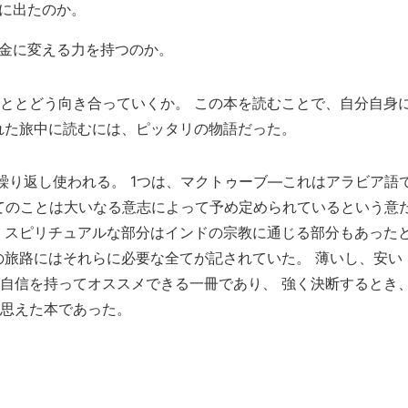
に出たのか。
金に変える力を持つのか。
ととどう向き合っていくか。 この本を読むことで、自分自身
れた旅中に読むには、ピッタリの物語だった。
繰り返し使われる。 1つは、マクトゥーブ―これはアラビア語
り、 全てのことは大いなる意志によって予め定められているという意
 スピリチュアルな部分はインドの宗教に通じる部分もあったと
旅路にはそれらに必要な全てが記されていた。 薄いし、安い（k
自信を持ってオススメできる一冊であり、 強く決断するとき
思えた本であった。