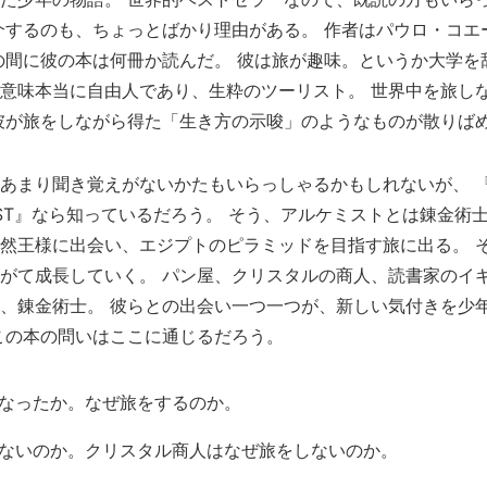
介するのも、ちょっとばかり理由がある。 作者はパウロ・コエ
の間に彼の本は何冊か読んだ。 彼は旅が趣味。というか大学を
意味本当に自由人であり、生粋のツーリスト。 世界中を旅し
彼が旅をしながら得た「生き方の示唆」のようなものが散りば
あまり聞き覚えがないかたもいらっしゃるかもしれないが、 
CHEMIST』なら知っているだろう。 そう、アルケミストとは錬金
然王様に出会い、エジプトのピラミッドを目指す旅に出る。 
がて成長していく。 パン屋、クリスタルの商人、読書家のイ
、錬金術士。 彼らとの出会い一つ一つが、新しい気付きを少
この本の問いはここに通じるだろう。
なったか。なぜ旅をするのか。
ないのか。クリスタル商人はなぜ旅をしないのか。