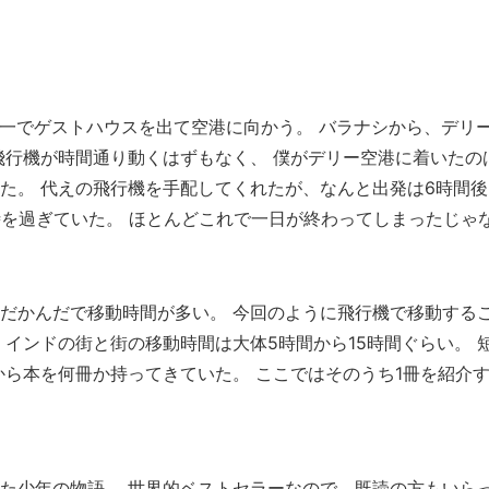
朝一でゲストハウスを出て空港に向かう。 バラナシから、デリ
飛行機が時間通り動くはずもなく、 僕がデリー空港に着いたの
た。 代えの飛行機を手配してくれたが、なんと出発は6時間後
時を過ぎていた。 ほとんどこれで一日が終わってしまったじゃ
だかんだで移動時間が多い。 今回のように飛行機で移動する
 インドの街と街の移動時間は大体5時間から15時間ぐらい。 
から本を何冊か持ってきていた。 ここではそのうち1冊を紹介す
た少年の物語。 世界的ベストセラーなので、既読の方もいら