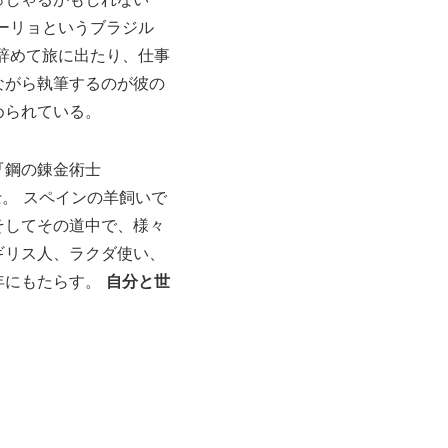
ーリョというブラジル
辞めて旅に出たり、仕事
ながら執筆するのが彼の
められている。
『鋼の錬金術士
術士。 スペインの羊飼いで
そしてその道中で、様々
ギリス人、ラクダ使い、
年にもたらす。
自分と世