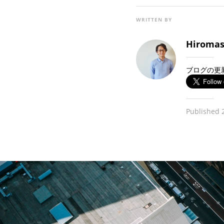
WRITTEN BY
Hiromas
ブログの更
Published