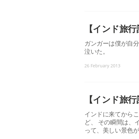
【インド旅行記
ガンガーは僕が自
泣いた。
26 February 2013
【インド旅行記
インドに来てから
ど、 その瞬間は、
って、美しい景色