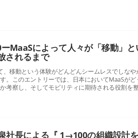
.0ーMaaSによって人々が「移動」
放されるまで
って、移動という体験がどんどんシームレスでしな
す。このエントリーでは、日本においてMaaSが
のか考察し、そしてモビリティに期待される役割を
泉社長による『 1→100の組織設計